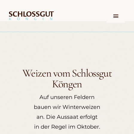
Zum
Inhalt
Toggl
springen
Navig
Hofcafé
Feiern & Tagen
Weizen vom Schlossgut
Landwirtschaft
Köngen
Auf unseren Feldern
Hof & Lecker
bauen wir Winterweizen
an. Die Aussaat erfolgt
Jobs
in der Regel im Oktober.